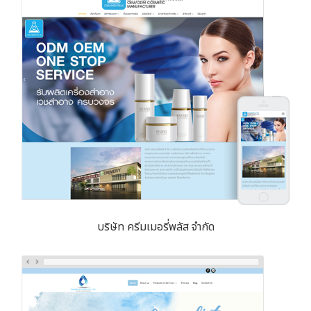
บริษัท ครีมเมอรี่พลัส จำกัด