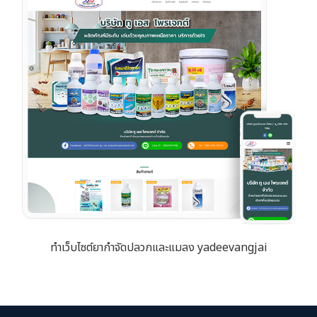
ทำเว็บไซต์ยากำจัดปลวกและแมลง yadeevangjai