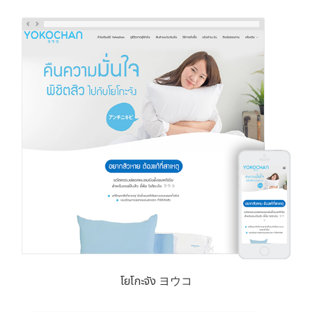
โยโกะจัง ヨウコ