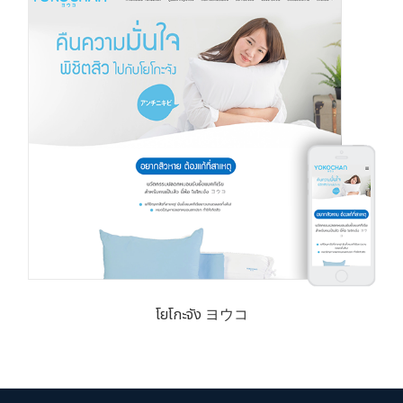
โยโกะจัง ヨウコ