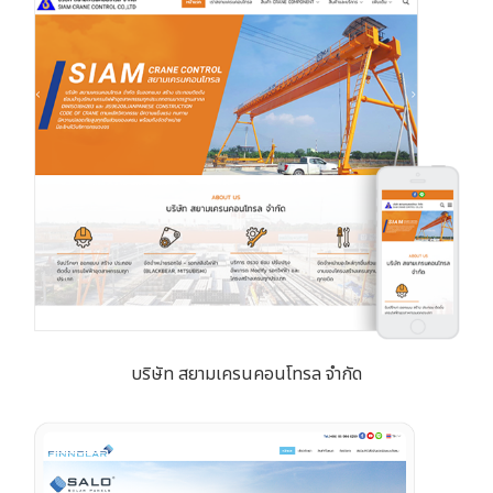
บริษัท สยามเครนคอนโทรล จำกัด