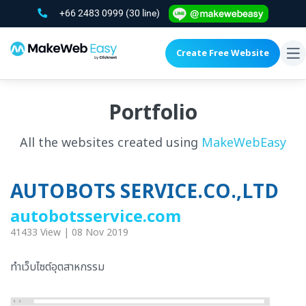
+66 2483 0999
(30 line)
Create Free Website
To
na
Portfolio
All the websites created using
MakeWebEasy
AUTOBOTS SERVICE.CO.,LTD
autobotsservice.com
41433 View | 08 Nov 2019
ทำเว็บไซต์อุตสาหกรรม