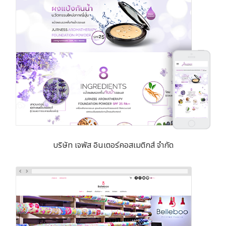
บริษัท เจพัส อินเตอร์คอสเมติกส์ จำกัด