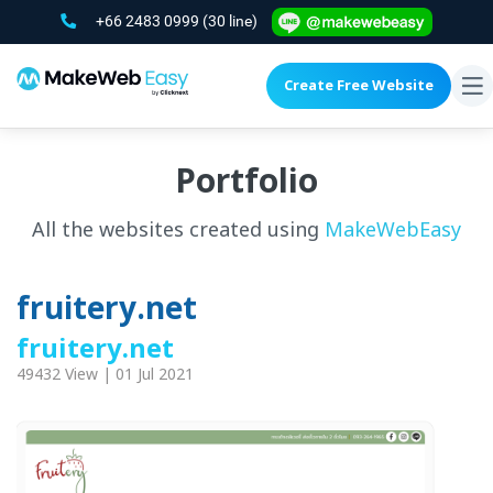
+66 2483 0999
(30 line)
Create Free Website
To
na
Portfolio
All the websites created using
MakeWebEasy
fruitery.net
fruitery.net
49432 View | 01 Jul 2021