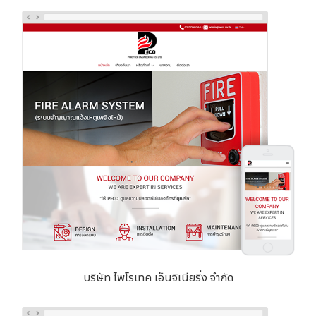
บริษัท ไพโรเทค เอ็นจิเนียริ่ง จำกัด