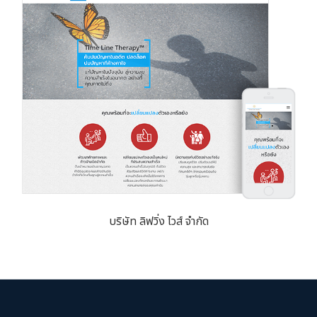
บริษัท ลิฟวิ่ง ไวส์ จำกัด