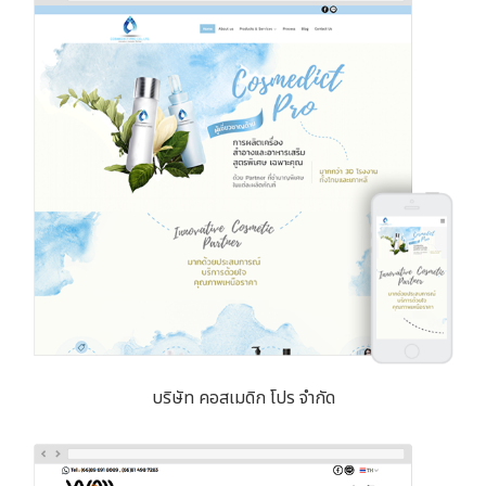
บริษัท คอสเมดิก โปร จำกัด