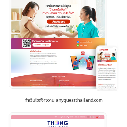
ทำเว็บไซต์จ้างวาน anyquestthailand.com