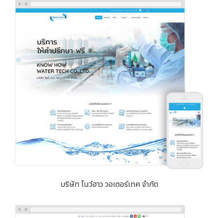
บริษัท โนว์ฮาว วอเตอร์เทค จำกัด