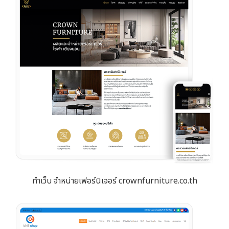
ทำเว็บ จำหน่ายเฟอร์นิเจอร์ crownfurniture.co.th