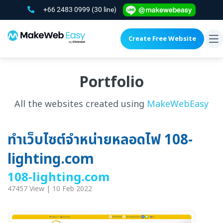
+66 2483 0999
(30 line)
Create Free Website
To
na
Portfolio
All the websites created using
MakeWebEasy
ทำเว็บไซต์จำหน่ายหลอดไฟ 108-
lighting.com
108-lighting.com
47457 View | 10 Feb 2022