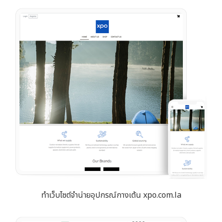
ทำเว็บไซต์จำน่ายอุปกรณ์กางเต้น xpo.com.la