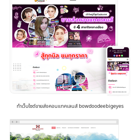
ทำเว็บไซต์ขายส่งคอนแทคเลนส์ bowdoodeebigeyes