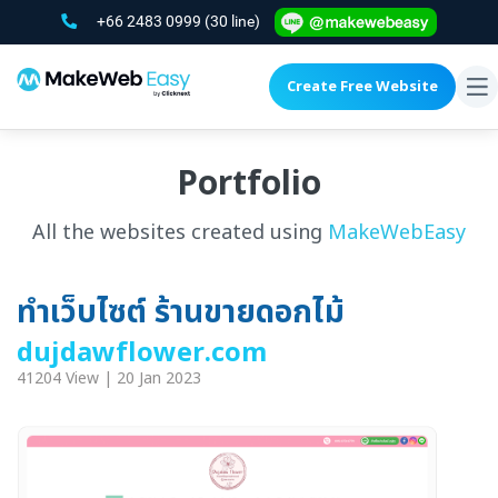
+66 2483 0999
(30 line)
Create Free Website
To
na
Portfolio
All the websites created using
MakeWebEasy
ทำเว็บไซต์ ร้านขายดอกไม้
dujdawflower.com
41204 View | 20 Jan 2023