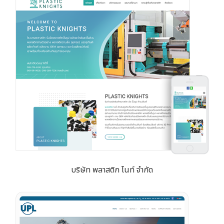
บริษัท พลาสติก ไนท์ จำกัด