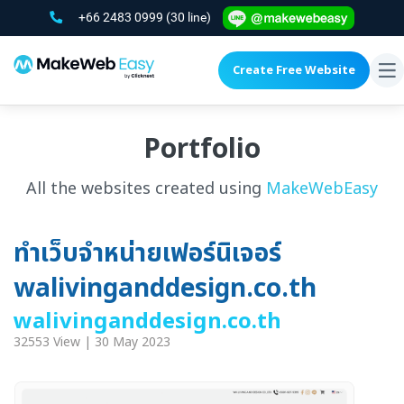
+66 2483 0999
(30 line)
Create Free Website
To
na
Portfolio
All the websites created using
MakeWebEasy
ทำเว็บจำหน่ายเฟอร์นิเจอร์
walivinganddesign.co.th
walivinganddesign.co.th
32553 View | 30 May 2023