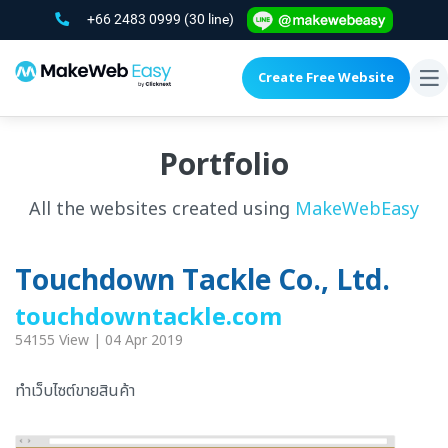
+66 2483 0999
(30 line)
Create Free Website
To
na
Portfolio
All the websites created using
MakeWebEasy
Touchdown Tackle Co., Ltd.
touchdowntackle.com
54155 View | 04 Apr 2019
ทำเว็บไซต์ขายสินค้า