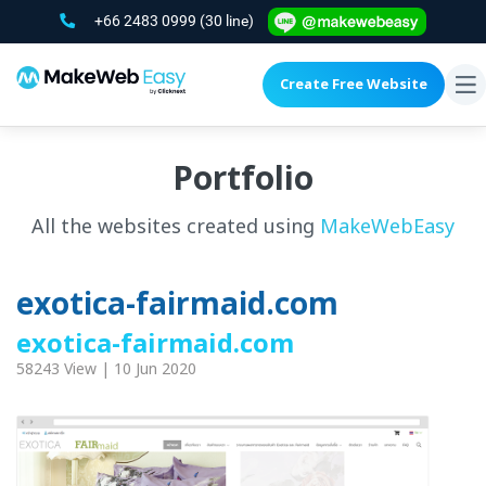
+66 2483 0999
(30 line)
Create Free Website
To
na
Portfolio
All the websites created using
MakeWebEasy
exotica-fairmaid.com
exotica-fairmaid.com
58243 View | 10 Jun 2020