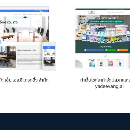
ัท เอ็ม.เอส.ซี.เทรดดิ้ง จำกัด
ทำเว็บไซต์ยากำจัดปลวกแล
yadeevangjai