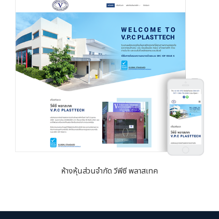
ห้างหุ้นส่วนจำกัด วีพีซี พลาสเทค