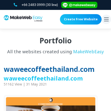
+66 2483 0999
(30 line)
Create Free Website
To
na
Portfolio
All the websites created using
MakeWebEasy
waweecoffeethailand.com
waweecoffeethailand.com
51162 View | 31 May 2021