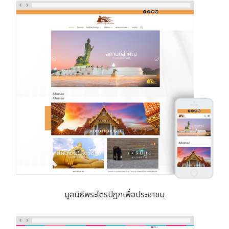
มูลนิธิพระไตรปิฎกเพื่อประชาชน