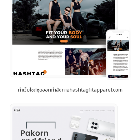
ทำเว็บไซต์ชุดออกกำลังกายhashtagfitapparel.com