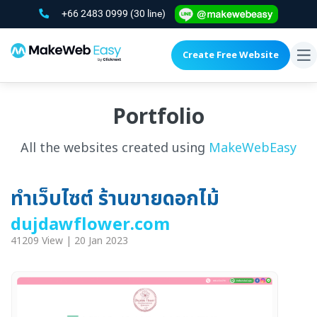
+66 2483 0999
(30 line)
Create Free Website
To
na
Portfolio
All the websites created using
MakeWebEasy
ทำเว็บไซต์ ร้านขายดอกไม้
dujdawflower.com
41209 View | 20 Jan 2023