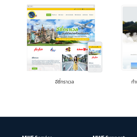
อีซี่ทราเวล
ทำเ