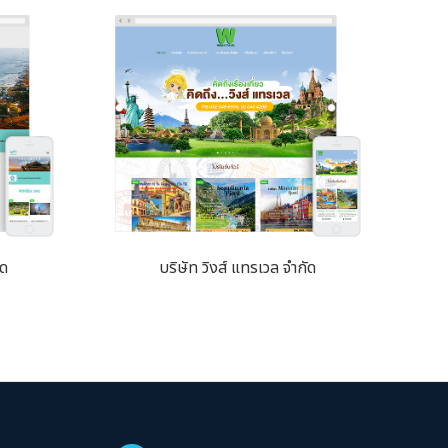
ัด
บริษัท วิงส์ แทรเวล จำกัด