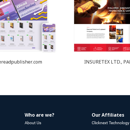
ereadpublisher.com
INSURETEX LTD., P
Who are we?
Our Affiliates
About Us
Clicknext Technology 