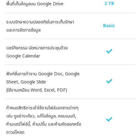
2 TB
พื้นที่เก็บข้อมูลบน Google Drive
พ
ระบบรักษาความปลอดภัยในการเก็บรักษา
ร
Basic
และการจัดการข้อมูล
แ
แชร์กิจกรรม นัดหมายการประชุมด้วย
แ
Google Calendar
G
ฟังก์ชั่นการทำงาน Google Doc, Google
ฟ
Sheet, Google Slide
S
(ใช้งานเหมือน Word, Excel, PDF)
(
กำหนดสิทธิการเข้าใช้งานไฟล์เอกสารต่างๆ
ก
เช่น ดูอย่างเดียว, แก้ไขข้อมูล, คอมเมนต์,
เ
ห้ามแชร์ไฟล์นี้, ห้ามปริ้น และห้ามคัดลอกหรือ
ห
ดาวน์โหลด
ด