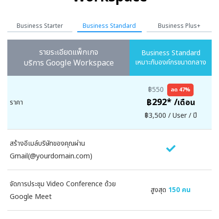
Business Starter
Business Standard
Business Plus+
รายระเอียดแพ็กเกจ
Business Standard
บริการ Google Workspace
เหมาะกับองค์กรขนาดกลาง
฿550
ลด 47%
฿292* /
เดือน
ราคา
ร
฿3,500 / User / ปี
สร้างอีเมล์บริษัทของคุณผ่าน
ส
Gmail(@yourdomain.com)
G
จัดการประชุม Video Conference ด้วย
จ
สูงสุด
150 คน
Google Meet
G