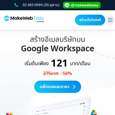
02 483 0999
(30 คู่สาย)
สร้างเว็บไซต์ฟรี
To
na
สร้างอีเมลบริษัทบน
Google Workspace
121
เริ่มต้นเพียง
บาท/เดือน
275บาท
-56%
แพ็กเกจและราคา