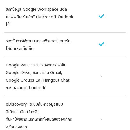
ซิงค์ข้อมูล Google Workspace แต่ละ
ซ
แอพพลิเคชันเข้ากับ Microsoft Outlook
แ
ได้
ได
รองรับการใช้งานบนคอมพิวเตอร์, สมาร์ท
ร
โฟน และแท็บเล็ต
โ
Google Vault : สามารถจัดการไฟล์ใน
G
Google Drive, ข้อความใน Gmail,
G
-
Google Groups และ Hangout Chat
G
ของแอคเคาท์ปลายทางได้
ข
eDiscovery : ระบบค้นหาข้อมูลแบบ
e
อิเล็กทรอนิกส์สำหรับ
อ
-
ค้นหาไฟล์จากแอคเคาท์ทั้งหมดขององค์กร
ค
พร้อมส่งออก
พ