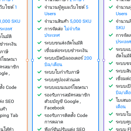
เว็บไซต์
1
จำนวนผู้ดูแลเว็บไซต์
5
จำนวนผู
Users
Users
1,000 SKU
จำนวนสินค้า
5,000 SKU
จำนวนส
SKU
ประเทศ
การจัดส่ง
ไม่จำกัด
ประเทศ
การจัดส
โนมัติ
ประเทศ
ระบบขนส่งอัตโนมัติ
บชำระเงิน
ระบบแป
เชื่อมต่อระบบชำระเงิน
ภาษี
อัตโนมัต
ระบบเปิดบิลออเดอร์
200
ร์โฆษณา
ระบบขนส
บิล/เดือน
ัครสมาชิก
ระบบสิ
ระบบใบกำกับภาษี
gle ,
เชื่อมต
ระบบคูปองส่วนลด
ระบบเป
ตั้ง Code
ระบบแบนเนอร์โฆษณา
บิล/เดื
รองรับการสมัครสมาชิก
ใบเสน
ต่ง SEO
ด้วยบัญชี Google ,
เดือน
Facebook
นค้า
ระบบใบ
ping Tab
รองรับการติดตั้ง Code
การตลาด
ระบบคู
านให้คำ
ฟังก์ชันปรับแต่ง SEO
ระบบ F