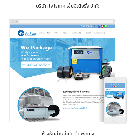
บริษัท ไพโรเทค เอ็นจิเนียริ่ง จำกัด
ห้างหุ้นส่วนจำกัด วี แพคเกจ