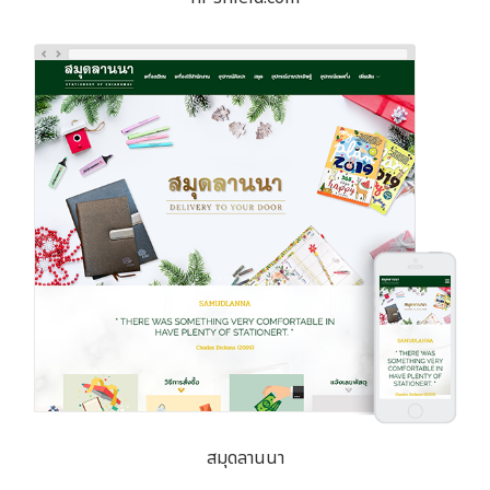
สมุดลานนา