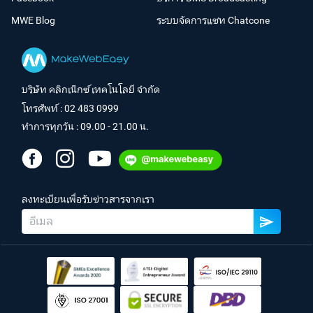
MWE Blog
ระบบจัดการแชท Chatcone
บริษัท คลิกเน็กซ์ เทคโนโลยี จำกัด
โทรศัพท์ :
02 483 0999
ทำการทุกวัน : 09.00 - 21.00 น.
ลงทะเบียนเพื่อรับข่าวสารจากเรา