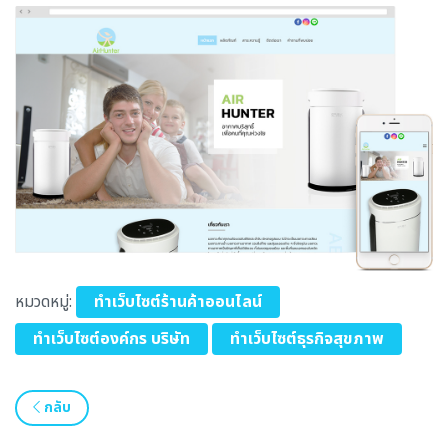
หมวดหมู่:
ทำเว็บไซต์ร้านค้าออนไลน์
ทำเว็บไซต์องค์กร บริษัท
ทำเว็บไซต์ธุรกิจสุขภาพ
กลับ