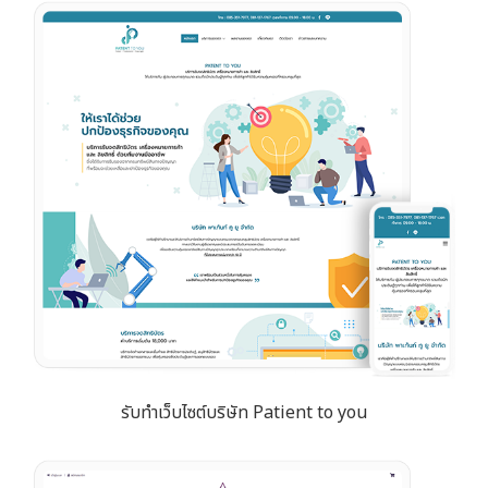
รับทำเว็บไซต์บริษัท Patient to you