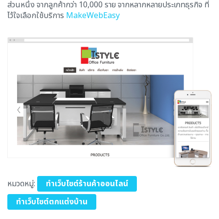
ส่วนหนึ่ง จากลูกค้ากว่า 10,000 ราย จากหลากหลายประเภทธุรกิจ ที่
ไว้ใจเลือกใช้บริการ
MakeWebEasy
หมวดหมู่:
ทำเว็บไซต์ร้านค้าออนไลน์
ทำเว็บไซต์ตกแต่งบ้าน