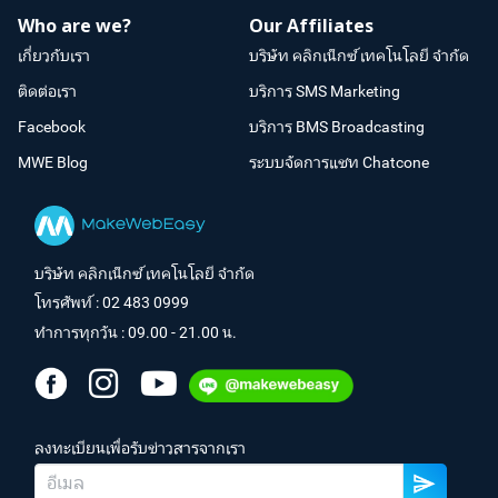
Who are we?
Our Affiliates
เกี่ยวกับเรา
บริษัท คลิกเน็กซ์ เทคโนโลยี จำกัด
ติดต่อเรา
บริการ SMS Marketing
Facebook
บริการ BMS Broadcasting
MWE Blog
ระบบจัดการแชท Chatcone
บริษัท คลิกเน็กซ์ เทคโนโลยี จำกัด
โทรศัพท์ :
02 483 0999
ทำการทุกวัน : 09.00 - 21.00 น.
ลงทะเบียนเพื่อรับข่าวสารจากเรา