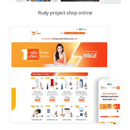
Rudy project shop online