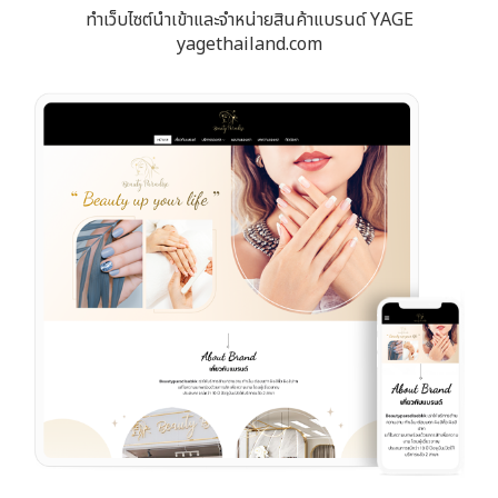
ทำเว็บไซต์นำเข้าและจำหน่ายสินค้าแบรนด์ YAGE
yagethailand.com