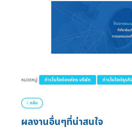
หมวดหมู่:
ทำเว็บไซต์องค์กร บริษัท
ทำเว็บไซต์ธุรก
กลับ
ผลงานอื่นๆที่น่าสนใจ