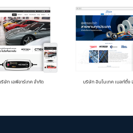
บริษัท เอพีอาร์เทค จำกัด
บริษัท อินโนเทค เบลท์ติ้ง 