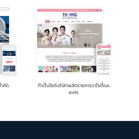
จำกัด
ทำเว็บไซต์บริษัทผลิตรายการวาไรตี้และ
ละคร