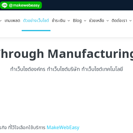
เทมเพลต
ตัวอย่างเว็บไซต์
ชำระเงิน
Blog
ช่วยเหลือ
ติดต่อเรา
hrough Manufacturing
ทำเว็บไซต์องค์กร ทำเว็บไซต์บริษัท ทำเว็บไซต์เทคโนโลยี
จ ที่ไว้ใจเลือกใช้บริการ
MakeWebEasy