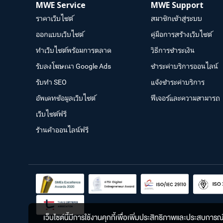
MWE Service
MWE Support
ราคาเว็บไซต์
สมาชิกเข้าสู่ระบบ
ออกแบบเว็บไซต์
คู่มือการสร้างเว็บไซต์
ทำเว็บไซต์พร้อมการตลาด
วิธีการชำระเงิน
รับลงโฆษณา Google Ads
ชำระค่าบริการออนไลน์
รับทำ SEO
แจ้งชำระค่าบริการ
อัพเดทข้อมูลเว็บไซต์
ฟีเจอร์และความสามารถ
เว็บไซต์ฟรี
ร้านค้าออนไลน์ฟรี
เว็บไซต์นี้มีการใช้งานคุกกี้เพื่อเพิ่มประสิทธิภาพและประสบการ