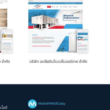
ง จำกัด
บริษัท เอเชียอินโนเวชั่นแอร์เทค จำกัด
นโลยี