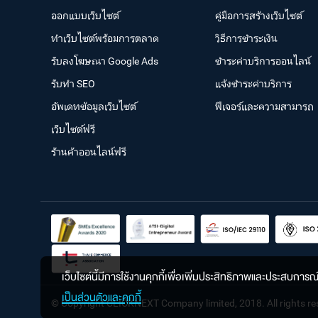
ออกแบบเว็บไซต์
คู่มือการสร้างเว็บไซต์
ทำเว็บไซต์พร้อมการตลาด
วิธีการชำระเงิน
รับลงโฆษณา Google Ads
ชำระค่าบริการออนไลน์
รับทำ SEO
แจ้งชำระค่าบริการ
อัพเดทข้อมูลเว็บไซต์
ฟีเจอร์และความสามารถ
เว็บไซต์ฟรี
ร้านค้าออนไลน์ฟรี
เว็บไซต์นี้มีการใช้งานคุกกี้เพื่อเพิ่มประสิทธิภาพและประสบการ
เป็นส่วนตัวและคุกกี้
© Copyright CLICKNEXT Company limited, 2018. All rights re