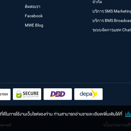
จำกัด
ติดต่อเรา
บริการ SMS Marketin
Facebook
บริการ BMS Broadcas
MWE Blog
ระบบจัดการแชท Cha
ณ์ที่ดีในการใช้งานเว็บไซต์ของท่าน ท่านสามารถอ่านรายละเอียดเพิ่มเติมได้ที่
นโ
served.
นโยบายความเป็