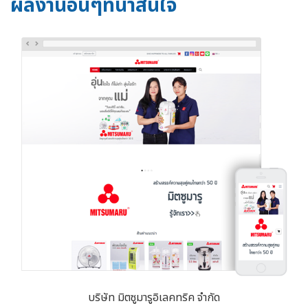
ผลงานอื่นๆที่น่าสนใจ
บริษัท มิตซูมารูอิเลคทริค จำกัด