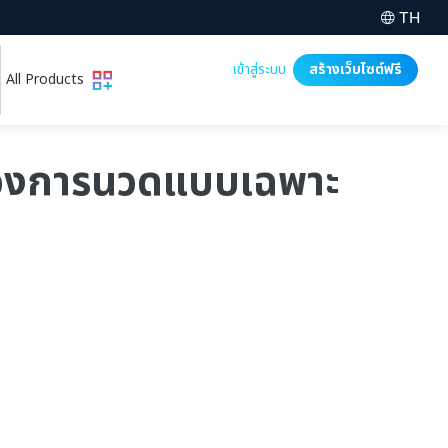
TH
เข้าสู่ระบบ
สร้างเว็บไซต์ฟรี
All Products
ราของการนวดแบบเฉพาะ