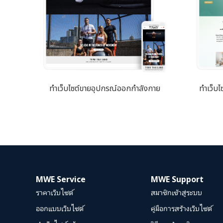
ทำเว็บไซต์ขายอุปกรณ์ออกกำลังกาย
ทำเว็บไ
MWE Service
MWE Support
ราคาเว็บไซต์
สมาชิกเข้าสู่ระบบ
ออกแบบเว็บไซต์
คู่มือการสร้างเว็บไซต์