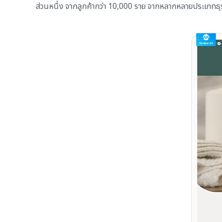
ส่วนหนึ่ง จากลูกค้ากว่า 10,000 ราย จากหลากหลายประเภทธุรกิ