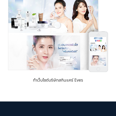
ทำเว็บไซต์บริษัทสกินแคร์ Eves