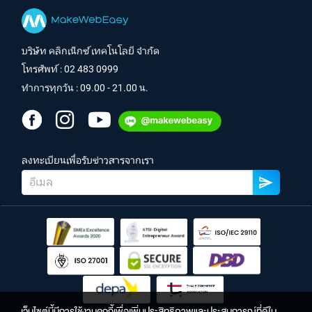
บริษัท คลิกเน็กซ์ เทคโนโลยี จำกัด
โทรศัพท์ :
02 483 0999
ทำการทุกวัน : 09.00 - 21.00 น.
ลงทะเบียนเพื่อรับข่าวสารจากเรา
เว็บไซต์นี้มีการใช้งานคุกกี้เพื่อเพิ่มประสิทธิภาพและประสบการณ์ที่ดีใน