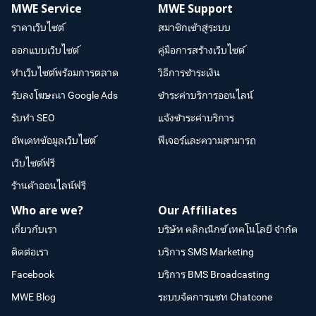
MWE Service
MWE Support
ราคาเว็บไซต์
สมาชิกเข้าสู่ระบบ
ออกแบบเว็บไซต์
คู่มือการสร้างเว็บไซต์
ทำเว็บไซต์พร้อมการตลาด
วิธีการชำระเงิน
รับลงโฆษณา Google Ads
ชำระค่าบริการออนไลน์
รับทำ SEO
แจ้งชำระค่าบริการ
อัพเดทข้อมูลเว็บไซต์
ฟีเจอร์และความสามารถ
เว็บไซต์ฟรี
ร้านค้าออนไลน์ฟรี
Who are we?
Our Affiliates
เกี่ยวกับเรา
บริษัท คลิกเน็กซ์ เทคโนโลยี จำกัด
ติดต่อเรา
บริการ SMS Marketing
Facebook
บริการ BMS Broadcasting
MWE Blog
ระบบจัดการแชท Chatcone