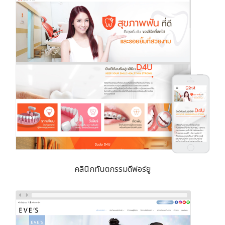
คลินิกทันตกรรมดีฟอร์ยู