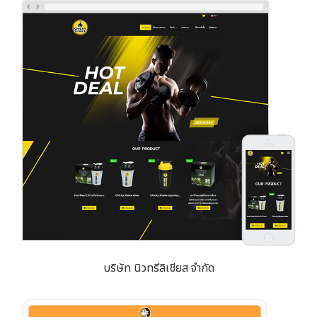
บริษัท นิวทรีลิเชียส จำกัด