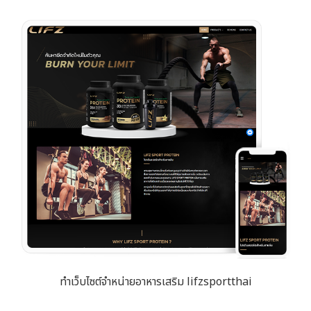
ทำเว็บไซต์จำหน่ายอาหารเสริม lifzsportthai