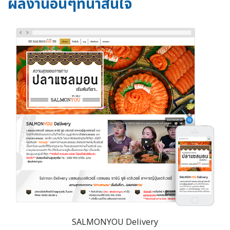
ผลงานอื่นๆที่น่าสนใจ
SALMONYOU Delivery