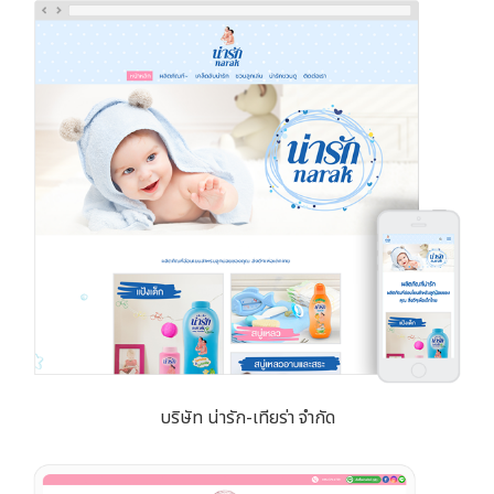
บริษัท น่ารัก-เทียร่า จำกัด