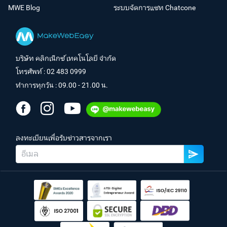
MWE Blog
ระบบจัดการแชท Chatcone
บริษัท คลิกเน็กซ์ เทคโนโลยี จำกัด
โทรศัพท์ :
02 483 0999
ทำการทุกวัน : 09.00 - 21.00 น.
ลงทะเบียนเพื่อรับข่าวสารจากเรา