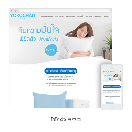
โยโกะจัง ヨウコ