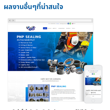
ผลงานอื่นๆที่น่าสนใจ