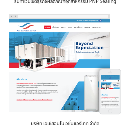
รับทำเว็บไซต์ธุรกิจผลิตภัณฑ์อุตสาหกรรม PNP Sealing
บริษัท เอเชียอินโนเวชั่นแอร์เทค จำกัด