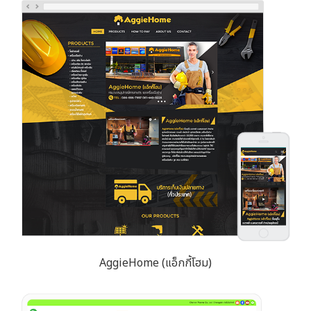
AggieHome (แอ็กกี้โฮม)