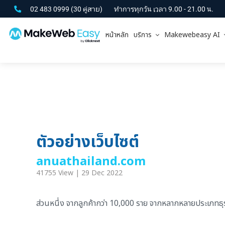
02 483 0999
(30 คู่สาย)
ทำการทุกวัน เวลา 9.00 - 21.00 น.
หน้าหลัก
บริการ
Makewebeasy AI
ตัวอย่างเว็บไซต์
anuathailand.com
41755 View | 29 Dec 2022
ส่วนหนึ่ง จากลูกค้ากว่า 10,000 ราย จากหลากหลายประเภทธุรกิ