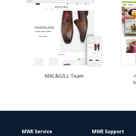
MAC&GILL Team
f
MWE Service
MWE Support