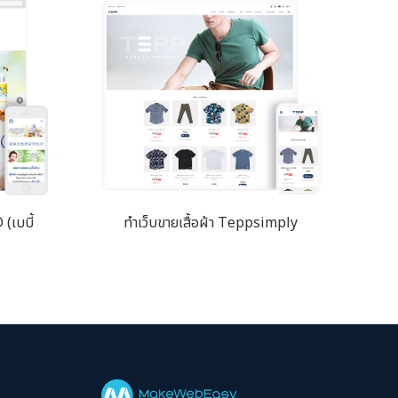
เบบี้
ทำเว็บขายเสื้อผ้า Teppsimply