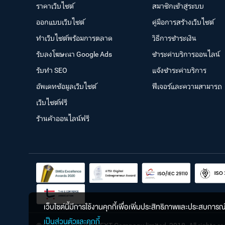
ราคาเว็บไซต์
สมาชิกเข้าสู่ระบบ
ออกแบบเว็บไซต์
คู่มือการสร้างเว็บไซต์
ทำเว็บไซต์พร้อมการตลาด
วิธีการชำระเงิน
รับลงโฆษณา Google Ads
ชำระค่าบริการออนไลน์
รับทำ SEO
แจ้งชำระค่าบริการ
อัพเดทข้อมูลเว็บไซต์
ฟีเจอร์และความสามารถ
เว็บไซต์ฟรี
ร้านค้าออนไลน์ฟรี
เว็บไซต์นี้มีการใช้งานคุกกี้เพื่อเพิ่มประสิทธิภาพและประสบการ
เป็นส่วนตัวและคุกกี้