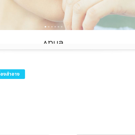
รื่องสำอาง