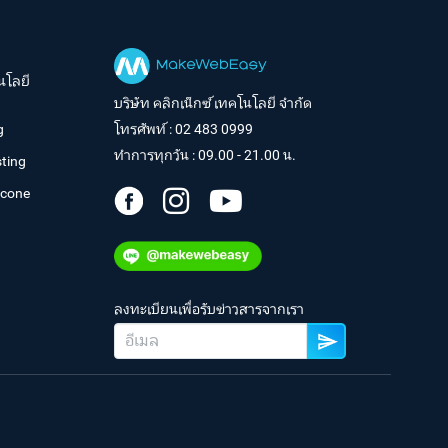
นโลยี
บริษัท คลิกเน็กซ์ เทคโนโลยี จำกัด
g
โทรศัพท์ :
02 483 0999
ทำการทุกวัน : 09.00 - 21.00 น.
ting
tcone
ลงทะเบียนเพื่อรับข่าวสารจากเรา