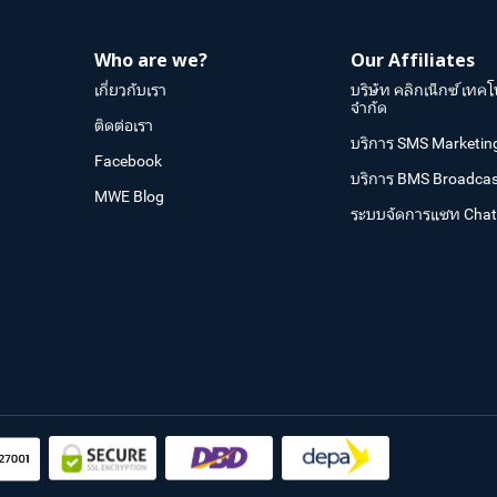
Who are we?
Our Affiliates
เกี่ยวกับเรา
บริษัท คลิกเน็กซ์ เทคโ
จำกัด
ติดต่อเรา
บริการ SMS Marketin
Facebook
บริการ BMS Broadcas
MWE Blog
ระบบจัดการแชท Cha