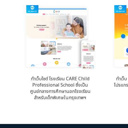
ทำเว็บไซต์ โรงเรียน CARE Child
ทำเว็บ
Professional School ซึ่งเป็น
โปรแกรม
ศูนย์กลางการศึกษานอกโรงเรียน
สำหรับเด็กพิเศษในกรุงเทพฯ