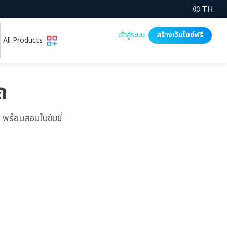
TH
เข้าสู่ระบบ
สร้างเว็บไซต์ฟรี
All Products
ถ
พร้อมสอบใบขับขี่