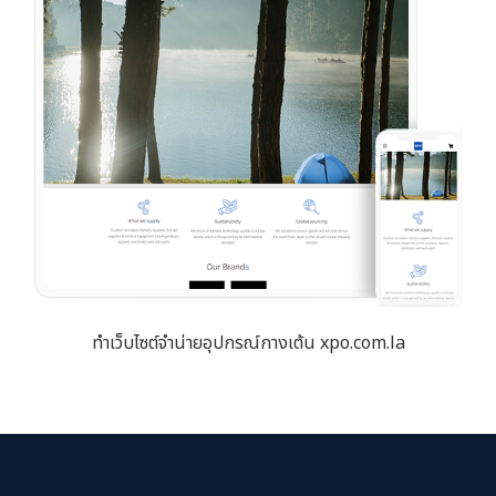
ทำเว็บไซต์จำน่ายอุปกรณ์กางเต้น xpo.com.la