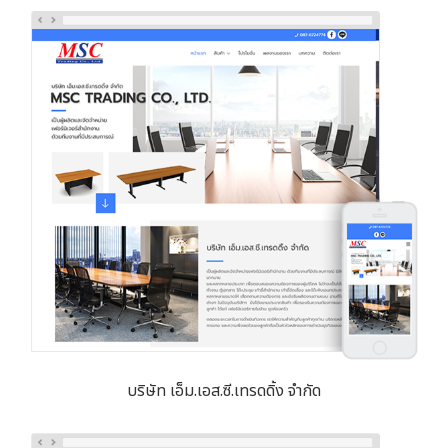
บริษัท เอ็ม.เอส.ซี.เทรดดิ้ง จำกัด