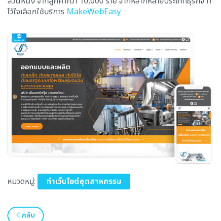
ส่วนหนึ่ง จากลูกค้ากว่า 10,000 ราย จากหลากหลายประเภทธุรกิจ ที่
ไว้ใจเลือกใช้บริการ
MakeWebEasy
หมวดหมู่:
ทำเว็บไซต์อุตสาหกรรม
กลับ