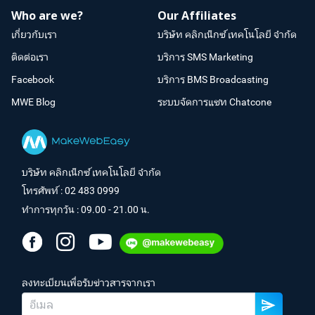
Who are we?
Our Affiliates
เกี่ยวกับเรา
บริษัท คลิกเน็กซ์ เทคโนโลยี จำกัด
ติดต่อเรา
บริการ SMS Marketing
Facebook
บริการ BMS Broadcasting
MWE Blog
ระบบจัดการแชท Chatcone
บริษัท คลิกเน็กซ์ เทคโนโลยี จำกัด
โทรศัพท์ :
02 483 0999
ทำการทุกวัน : 09.00 - 21.00 น.
ลงทะเบียนเพื่อรับข่าวสารจากเรา