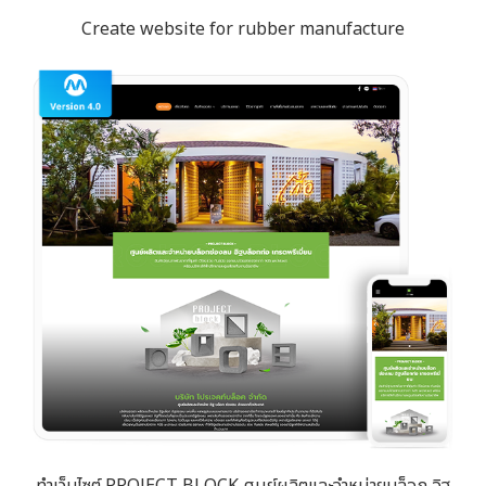
Create website for rubber manufacture
ทำเว็บไซต์ PROJECT BLOCK ศูนย์ผลิตและจำหน่ายบล็อก อิฐ