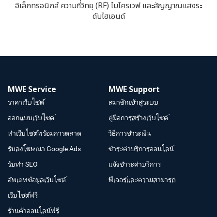
อิเล็กทรอนิกส์ ความถี่วิทยุ (RF) ไมโครเวฟ และสัญญาณแสงระ
ดับไฮเอนด์
MWE Service
MWE Support
ราคาเว็บไซต์
สมาชิกเข้าสู่ระบบ
ออกแบบเว็บไซต์
คู่มือการสร้างเว็บไซต์
ทำเว็บไซต์พร้อมการตลาด
วิธีการชำระเงิน
รับลงโฆษณา Google Ads
ชำระค่าบริการออนไลน์
รับทำ SEO
แจ้งชำระค่าบริการ
อัพเดทข้อมูลเว็บไซต์
ฟีเจอร์และความสามารถ
เว็บไซต์ฟรี
ร้านค้าออนไลน์ฟรี