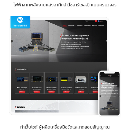
ไฟฟ้าจากพลังงานแสงอาทิตย์ (โซลาร์เซลล์) แบบครบวงจร
ทำเว็บไซต์ ผู้ผลิตเครื่องมือวัดและทดสอบสัญญาณ