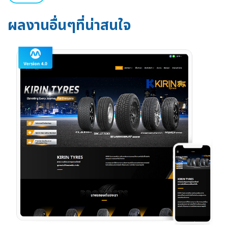
ผลงานอื่นๆที่น่าสนใจ