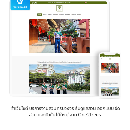
ทำเว็บไซต์ บริการงานสวนครบวงจร รับดูแลสวน ออกแบบ จัด
สวน และตัดต้นไม้ใหญ่ จาก One2trees