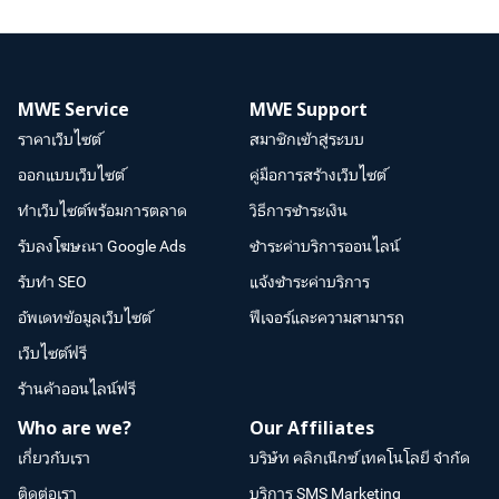
MWE Service
MWE Support
ราคาเว็บไซต์
สมาชิกเข้าสู่ระบบ
ออกแบบเว็บไซต์
คู่มือการสร้างเว็บไซต์
ทำเว็บไซต์พร้อมการตลาด
วิธีการชำระเงิน
รับลงโฆษณา Google Ads
ชำระค่าบริการออนไลน์
รับทำ SEO
แจ้งชำระค่าบริการ
อัพเดทข้อมูลเว็บไซต์
ฟีเจอร์และความสามารถ
เว็บไซต์ฟรี
ร้านค้าออนไลน์ฟรี
Who are we?
Our Affiliates
เกี่ยวกับเรา
บริษัท คลิกเน็กซ์ เทคโนโลยี จำกัด
ติดต่อเรา
บริการ SMS Marketing