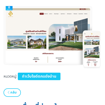
หมวดหมู่:
ทำเว็บไซต์ตกแต่งบ้าน
กลับ