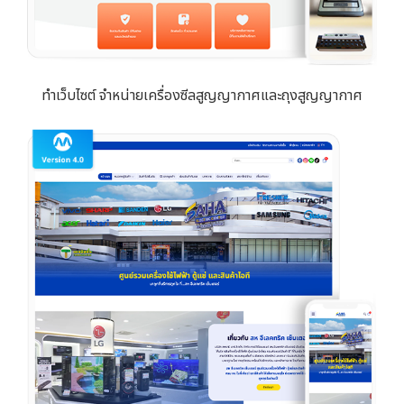
ทำเว็บไซต์ จำหน่ายเครื่องซีลสูญญากาศและถุงสูญญากาศ