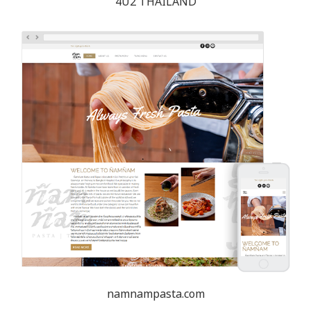
4U2 THAILAND
namnampasta.com