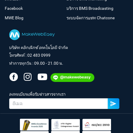
Facebook
บริการ BMS Broadcasting
MWE Blog
ระบบจัดการแชท Chatcone
บริษัท คลิกเน็กซ์ เทคโนโลยี จำกัด
โทรศัพท์ :
02 483 0999
ทำการทุกวัน : 09.00 - 21.00 น.
ลงทะเบียนเพื่อรับข่าวสารจากเรา