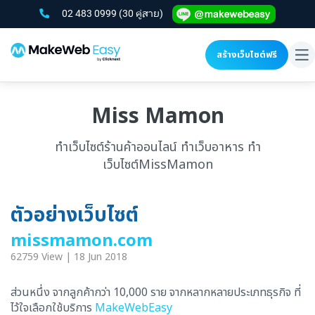
02 483 0999
(30 คู่สาย)
สร้างเว็บไซต์ฟรี
To
na
Miss Mamon
ทำเว็บไซต์ร้านค้าออนไลน์ ทำเว็บอาหาร ทำ
เว็บไซต์MissMamon
ตัวอย่างเว็บไซต์
missmamon.com
62759 View | 18 Jun 2018
ส่วนหนึ่ง จากลูกค้ากว่า 10,000 ราย จากหลากหลายประเภทธุรกิจ ที่
ไว้ใจเลือกใช้บริการ
MakeWebEasy