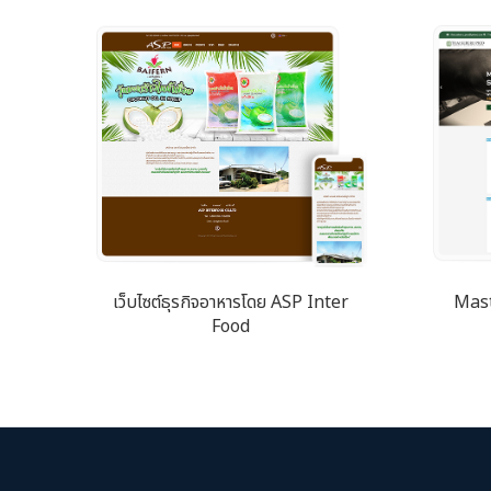
เว็บไซต์ธุรกิจอาหารโดย ASP Inter
Mast
Food