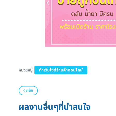
หมวดหมู่:
ทำเว็บไซต์ร้านค้าออนไลน์
กลับ
ผลงานอื่นๆที่น่าสนใจ