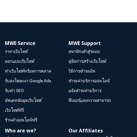
MWE Service
MWE Support
ราคาเว็บไซต์
สมาชิกเข้าสู่ระบบ
ออกแบบเว็บไซต์
คู่มือการสร้างเว็บไซต์
ทำเว็บไซต์พร้อมการตลาด
วิธีการชำระเงิน
รับลงโฆษณา Google Ads
ชำระค่าบริการออนไลน์
รับทำ SEO
แจ้งชำระค่าบริการ
อัพเดทข้อมูลเว็บไซต์
ฟีเจอร์และความสามารถ
เว็บไซต์ฟรี
ร้านค้าออนไลน์ฟรี
Who are we?
Our Affiliates