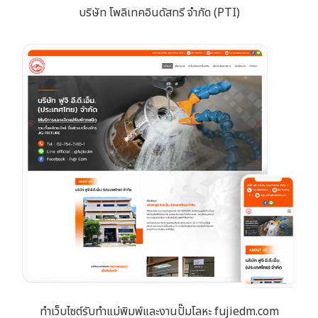
บริษัท โพลิเทคอินดัสทรี จำกัด (PTI)
ทำเว็บไซต์​รับทำแม่พิมพ์และงานปั๊มโลหะ fujiedm.com