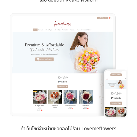
ทำเว็บไซต์จำหน่ายช่อดอกไม้ร้าน Lovemeflowers