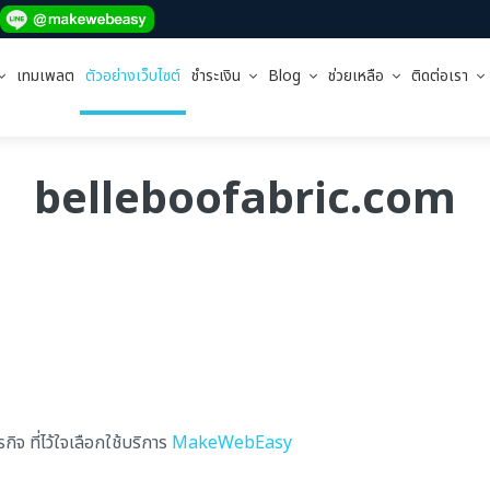
เทมเพลต
ตัวอย่างเว็บไซต์
ชำระเงิน
Blog
ช่วยเหลือ
ติดต่อเรา
belleboofabric.com
จ ที่ไว้ใจเลือกใช้บริการ
MakeWebEasy