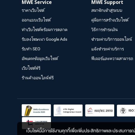
MWE Service
MWE Support
ราคาเว็บไซต์
สมาชิกเข้าสู่ระบบ
ออกแบบเว็บไซต์
คู่มือการสร้างเว็บไซต์
ทำเว็บไซต์พร้อมการตลาด
วิธีการชำระเงิน
รับลงโฆษณา Google Ads
ชำระค่าบริการออนไลน์
รับทำ SEO
แจ้งชำระค่าบริการ
อัพเดทข้อมูลเว็บไซต์
ฟีเจอร์และความสามารถ
เว็บไซต์ฟรี
ร้านค้าออนไลน์ฟรี
เว็บไซต์นี้มีการใช้งานคุกกี้เพื่อเพิ่มประสิทธิภาพและประสบการ