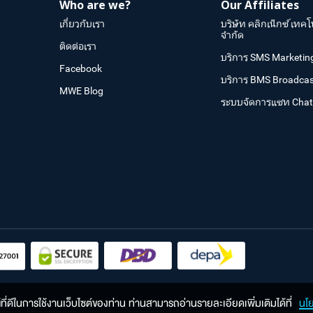
Who are we?
Our Affiliates
เกี่ยวกับเรา
บริษัท คลิกเน็กซ์ เทคโ
จำกัด
ติดต่อเรา
บริการ SMS Marketin
Facebook
บริการ BMS Broadcas
MWE Blog
ระบบจัดการแชท Cha
ณ์ที่ดีในการใช้งานเว็บไซต์ของท่าน ท่านสามารถอ่านรายละเอียดเพิ่มเติมได้ที่
นโ