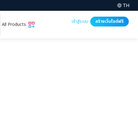
TH
เข้าสู่ระบบ
สร้างเว็บไซต์ฟรี
All Products